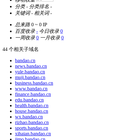
分类
-
分类排名
-
关键词
-
相关词
-
总来路
0 ~ 0
IP
百度收录
-
今日收录
0
一周收录
0
一月收录
0
44 个相关子域名
bandao.cn
news.bandao.cn
yule.bandao.cn
muji.bandao.cn
business.bandao.cn
www.bandao.cn
finance.bandao.cn
edu.bandao.cn
health.bandao.cn
house.bandao.cn
wx.bandao.cn
rizhao.bandao.cn
sports.bandao.cn
xihaian.bandao.cn
jimo.bandao.cn