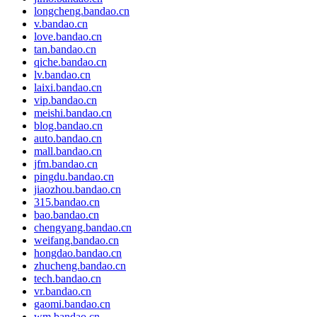
longcheng.bandao.cn
v.bandao.cn
love.bandao.cn
tan.bandao.cn
qiche.bandao.cn
lv.bandao.cn
laixi.bandao.cn
vip.bandao.cn
meishi.bandao.cn
blog.bandao.cn
auto.bandao.cn
mall.bandao.cn
jfm.bandao.cn
pingdu.bandao.cn
jiaozhou.bandao.cn
315.bandao.cn
bao.bandao.cn
chengyang.bandao.cn
weifang.bandao.cn
hongdao.bandao.cn
zhucheng.bandao.cn
tech.bandao.cn
vr.bandao.cn
gaomi.bandao.cn
wm.bandao.cn