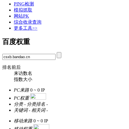
PING检测
模拟抓取
网站PK
综合收录查询
更多工具>>
百度权重
排名前后
来访数名
指数大小
PC来路
0 ~ 0
IP
PC权重
分类
-
分类排名
-
关键词
-
相关词
-
移动来路
0 ~ 0
IP
移动权重