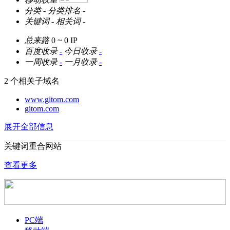
分类
-
分类排名
-
关键词
-
相关词
-
总来路
0 ~ 0
IP
百度收录
-
今日收录
-
一周收录
-
一月收录
-
2 个相关子域名
www.gitom.com
gitom.com
展开全部信息
关键词重合网站
查看更多
PC端