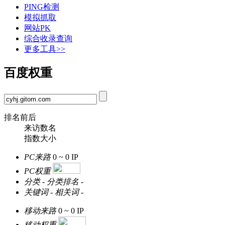
PING检测
模拟抓取
网站PK
综合收录查询
更多工具>>
百度权重
排名前后
来访数名
指数大小
PC来路
0 ~ 0
IP
PC权重
分类
-
分类排名
-
关键词
-
相关词
-
移动来路
0 ~ 0
IP
移动权重