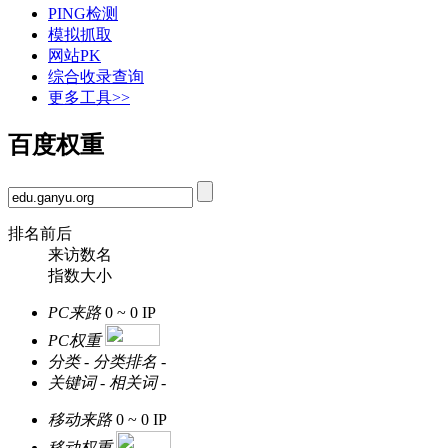
PING检测
模拟抓取
网站PK
综合收录查询
更多工具>>
百度权重
排名前后
来访数名
指数大小
PC来路
0 ~ 0
IP
PC权重
分类
-
分类排名
-
关键词
-
相关词
-
移动来路
0 ~ 0
IP
移动权重