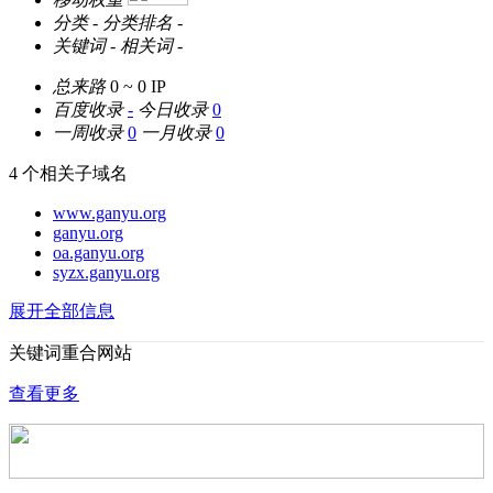
分类
-
分类排名
-
关键词
-
相关词
-
总来路
0 ~ 0
IP
百度收录
-
今日收录
0
一周收录
0
一月收录
0
4 个相关子域名
www.ganyu.org
ganyu.org
oa.ganyu.org
syzx.ganyu.org
展开全部信息
关键词重合网站
查看更多