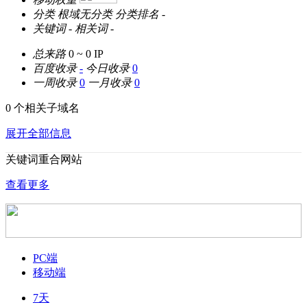
分类
根域无分类
分类排名
-
关键词
-
相关词
-
总来路
0 ~ 0
IP
百度收录
-
今日收录
0
一周收录
0
一月收录
0
0 个相关子域名
展开全部信息
关键词重合网站
查看更多
PC端
移动端
7天