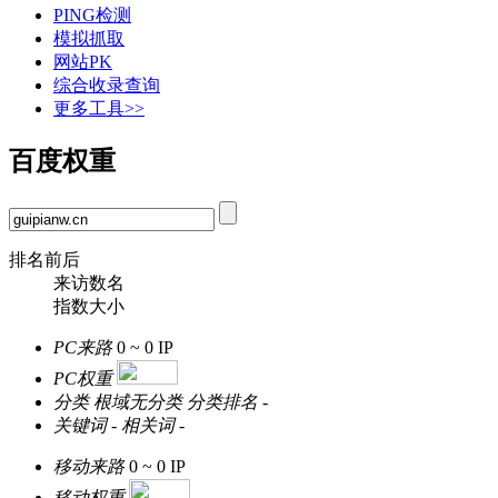
PING检测
模拟抓取
网站PK
综合收录查询
更多工具>>
百度权重
排名前后
来访数名
指数大小
PC来路
0 ~ 0
IP
PC权重
分类
根域无分类
分类排名
-
关键词
-
相关词
-
移动来路
0 ~ 0
IP
移动权重