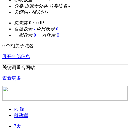
分类
根域无分类
分类排名
-
关键词
-
相关词
-
总来路
0 ~ 0
IP
百度收录
-
今日收录
0
一周收录
0
一月收录
0
0 个相关子域名
展开全部信息
关键词重合网站
查看更多
PC端
移动端
7天