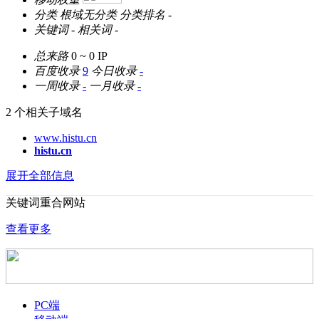
分类
根域无分类
分类排名
-
关键词
-
相关词
-
总来路
0 ~ 0
IP
百度收录
9
今日收录
-
一周收录
-
一月收录
-
2 个相关子域名
www.histu.cn
histu.cn
展开全部信息
关键词重合网站
查看更多
PC端