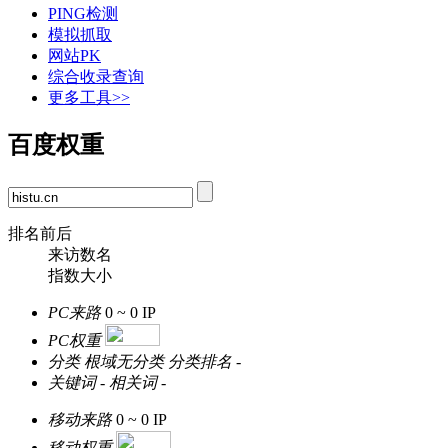
PING检测
模拟抓取
网站PK
综合收录查询
更多工具>>
百度权重
排名前后
来访数名
指数大小
PC来路
0 ~ 0
IP
PC权重
分类
根域无分类
分类排名
-
关键词
-
相关词
-
移动来路
0 ~ 0
IP
移动权重