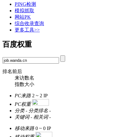
PING检测
模拟抓取
网站PK
综合收录查询
更多工具>>
百度权重
排名前后
来访数名
指数大小
PC来路
2 ~ 2
IP
PC权重
分类
-
分类排名
-
关键词
-
相关词
-
移动来路
0 ~ 0
IP
移动权重