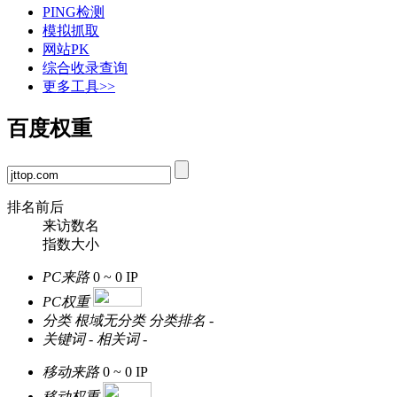
PING检测
模拟抓取
网站PK
综合收录查询
更多工具>>
百度权重
排名前后
来访数名
指数大小
PC来路
0 ~ 0
IP
PC权重
分类
根域无分类
分类排名
-
关键词
-
相关词
-
移动来路
0 ~ 0
IP
移动权重