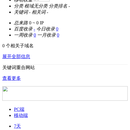
分类
根域无分类
分类排名
-
关键词
-
相关词
-
总来路
0 ~ 0
IP
百度收录
-
今日收录
0
一周收录
0
一月收录
0
0 个相关子域名
展开全部信息
关键词重合网站
查看更多
PC端
移动端
7天