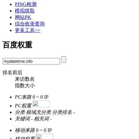
PING检测
模拟抓取
网站PK
综合收录查询
更多工具>>
百度权重
排名前后
来访数名
指数大小
PC来路
0 ~ 0
IP
PC权重
分类
根域无分类
分类排名
-
关键词
-
相关词
-
移动来路
0 ~ 0
IP
移动权重