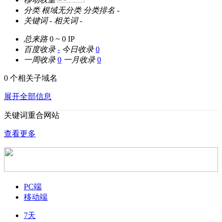
分类
根域无分类
分类排名
-
关键词
-
相关词
-
总来路
0 ~ 0
IP
百度收录
-
今日收录
0
一周收录
0
一月收录
0
0 个相关子域名
展开全部信息
关键词重合网站
查看更多
PC端
移动端
7天