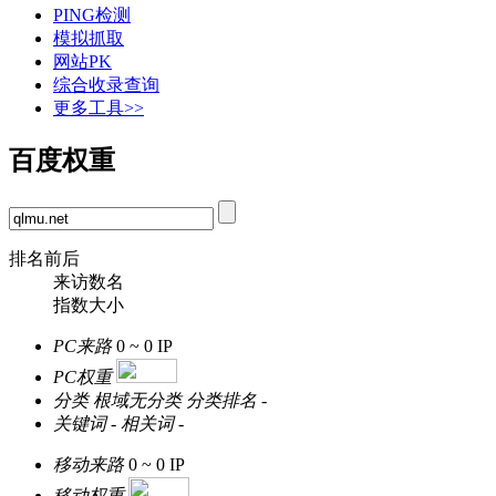
PING检测
模拟抓取
网站PK
综合收录查询
更多工具>>
百度权重
排名前后
来访数名
指数大小
PC来路
0 ~ 0
IP
PC权重
分类
根域无分类
分类排名
-
关键词
-
相关词
-
移动来路
0 ~ 0
IP
移动权重