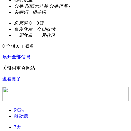
分类
根域无分类
分类排名
-
关键词
-
相关词
-
总来路
0 ~ 0
IP
百度收录
-
今日收录
-
一周收录
-
一月收录
-
0 个相关子域名
展开全部信息
关键词重合网站
查看更多
PC端
移动端
7天