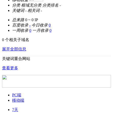
分类
根域无分类
分类排名
-
关键词
-
相关词
-
总来路
0 ~ 0
IP
百度收录
-
今日收录
0
一周收录
0
一月收录
0
0 个相关子域名
展开全部信息
关键词重合网站
查看更多
PC端
移动端
7天