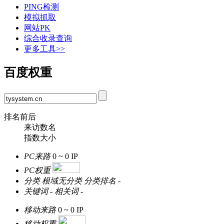
PING检测
模拟抓取
网站PK
综合收录查询
更多工具>>
百度权重
排名前后
来访数名
指数大小
PC来路
0 ~ 0
IP
PC权重
分类
根域无分类
分类排名
-
关键词
-
相关词
-
移动来路
0 ~ 0
IP
移动权重