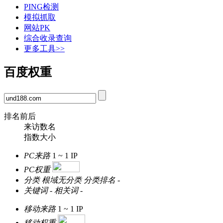
PING检测
模拟抓取
网站PK
综合收录查询
更多工具>>
百度权重
排名前后
来访数名
指数大小
PC来路
1 ~ 1
IP
PC权重
分类
根域无分类
分类排名
-
关键词
-
相关词
-
移动来路
1 ~ 1
IP
移动权重