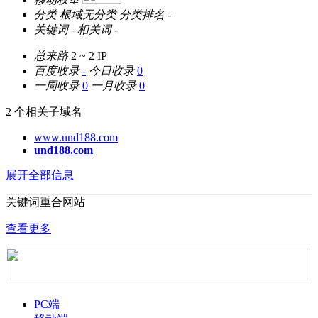
分类
根域无分类
分类排名
-
关键词
-
相关词
-
总来路
2 ~ 2
IP
百度收录
-
今日收录
0
一周收录
0
一月收录
0
2 个相关子域名
www.und188.com
und188.com
展开全部信息
关键词重合网站
查看更多
PC端