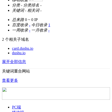
分类
-
分类排名
-
关键词
-
相关词
-
总来路
0 ~ 0
IP
百度收录
-
今日收录
1
一周收录
-
一月收录
-
2 个相关子域名
card.dushu.io
dushu.io
展开全部信息
关键词重合网站
查看更多
PC端