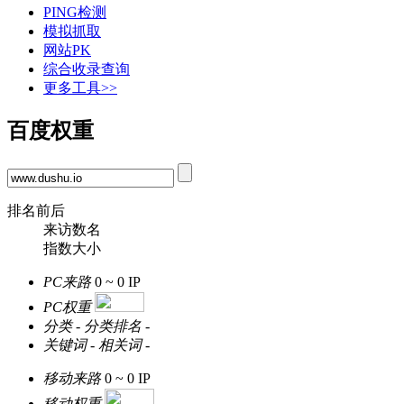
PING检测
模拟抓取
网站PK
综合收录查询
更多工具>>
百度权重
排名前后
来访数名
指数大小
PC来路
0 ~ 0
IP
PC权重
分类
-
分类排名
-
关键词
-
相关词
-
移动来路
0 ~ 0
IP
移动权重