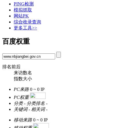
PING检测
模拟抓取
网站PK
综合收录查询
更多工具>>
百度权重
排名前后
来访数名
指数大小
PC来路
0 ~ 0
IP
PC权重
分类
-
分类排名
-
关键词
-
相关词
-
移动来路
0 ~ 0
IP
移动权重