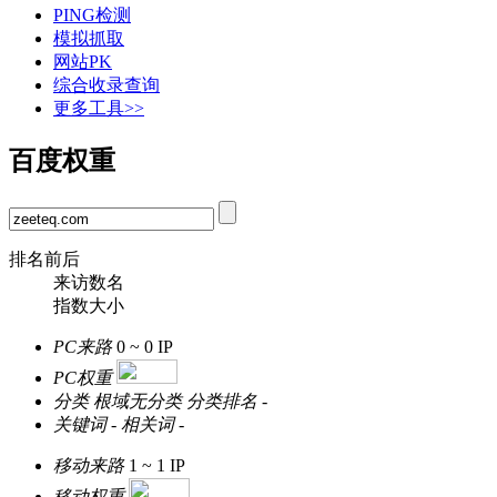
PING检测
模拟抓取
网站PK
综合收录查询
更多工具>>
百度权重
排名前后
来访数名
指数大小
PC来路
0 ~ 0
IP
PC权重
分类
根域无分类
分类排名
-
关键词
-
相关词
-
移动来路
1 ~ 1
IP
移动权重