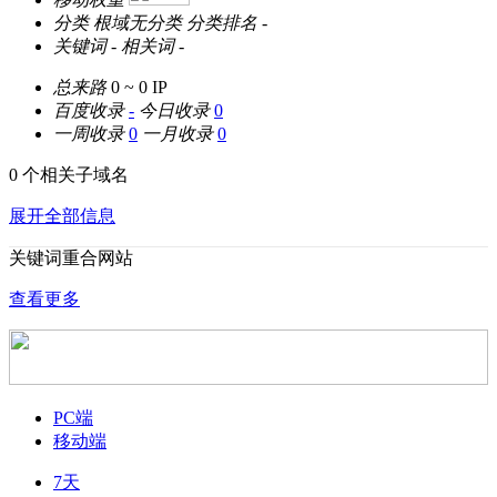
分类
根域无分类
分类排名
-
关键词
-
相关词
-
总来路
0 ~ 0
IP
百度收录
-
今日收录
0
一周收录
0
一月收录
0
0 个相关子域名
展开全部信息
关键词重合网站
查看更多
PC端
移动端
7天