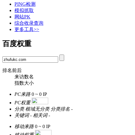
PING检测
模拟抓取
网站PK
综合收录查询
更多工具>>
百度权重
排名前后
来访数名
指数大小
PC来路
0 ~ 0
IP
PC权重
分类
根域无分类
分类排名
-
关键词
-
相关词
-
移动来路
0 ~ 0
IP
移动权重