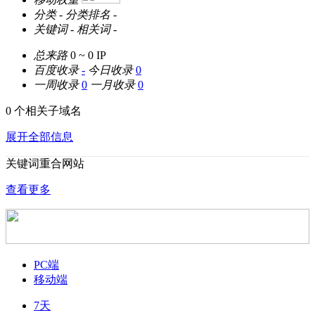
分类
-
分类排名
-
关键词
-
相关词
-
总来路
0 ~ 0
IP
百度收录
-
今日收录
0
一周收录
0
一月收录
0
0 个相关子域名
展开全部信息
关键词重合网站
查看更多
PC端
移动端
7天