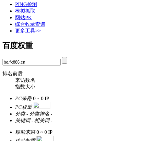
PING检测
模拟抓取
网站PK
综合收录查询
更多工具>>
百度权重
排名前后
来访数名
指数大小
PC来路
0 ~ 0
IP
PC权重
分类
-
分类排名
-
关键词
-
相关词
-
移动来路
0 ~ 0
IP
移动权重