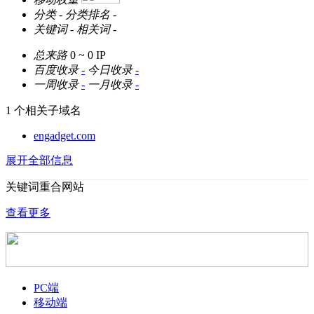
分类
-
分类排名
-
关键词
-
相关词
-
总来路
0 ~ 0
IP
百度收录
-
今日收录
-
一周收录
-
一月收录
-
1 个相关子域名
engadget.com
展开全部信息
关键词重合网站
查看更多
PC端
移动端