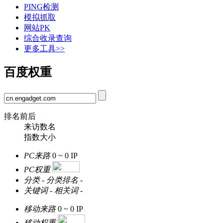
PING检测
模拟抓取
网站PK
综合收录查询
更多工具>>
百度权重
排名前后
来访数名
指数大小
PC来路
0 ~ 0
IP
PC权重
分类
-
分类排名
-
关键词
-
相关词
-
移动来路
0 ~ 0
IP
移动权重