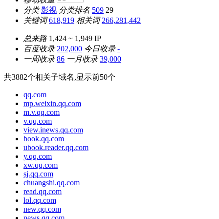
分类
影视
分类排名
509
29
关键词
618,919
相关词
266,281,442
总来路
1,424 ~ 1,949
IP
百度收录
202,000
今日收录
-
一周收录
86
一月收录
39,000
共
3882
个相关子域名,显示前
50
个
qq.com
mp.weixin.qq.com
m.v.qq.com
v.qq.com
view.inews.qq.com
book.qq.com
ubook.reader.qq.com
y.qq.com
xw.qq.com
sj.qq.com
chuangshi.qq.com
read.qq.com
lol.qq.com
new.qq.com
news.qq.com