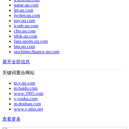
game.qq.com
lpl.qq.com
iwriter.qq.com
pay.qq.com
icode.qq.com
cfm.qq.com
idisk.qq.com
fans.sports.qq.com
bns.qq.com
stockhtm.finance.qq.com
展开全部信息
关键词重合网站
m.v.qq.com
m.baidu.com
www.1905.com
v.youku.com
m.douban.com
www.v-plus.net
查看更多