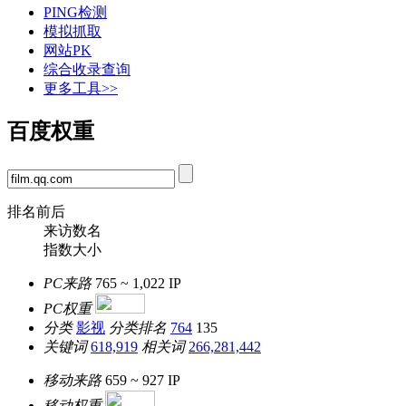
PING检测
模拟抓取
网站PK
综合收录查询
更多工具>>
百度权重
排名前后
来访数名
指数大小
PC来路
765 ~ 1,022
IP
PC权重
分类
影视
分类排名
764
135
关键词
618,919
相关词
266,281,442
移动来路
659 ~ 927
IP
移动权重