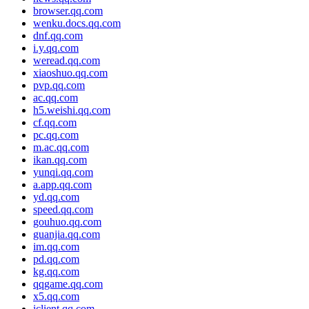
browser.qq.com
wenku.docs.qq.com
dnf.qq.com
i.y.qq.com
weread.qq.com
xiaoshuo.qq.com
pvp.qq.com
ac.qq.com
h5.weishi.qq.com
cf.qq.com
pc.qq.com
m.ac.qq.com
ikan.qq.com
yunqi.qq.com
a.app.qq.com
yd.qq.com
speed.qq.com
gouhuo.qq.com
guanjia.qq.com
im.qq.com
pd.qq.com
kg.qq.com
qqgame.qq.com
x5.qq.com
iclient.qq.com