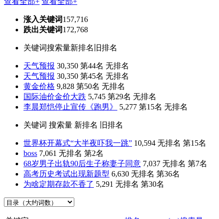
查看全部+
查看全部+
涨入关键词
157,716
跌出关键词
172,768
关键词
搜索量
新排名
旧排名
天气预报
30,350
第44名
无排名
天气预报
30,350
第45名
无排名
黄金价格
9,828
第50名
无排名
国际油价金价大跌
5,745
第29名
无排名
李晨郑恺停止宣传《跑男》
5,277
第15名
无排名
关键词
搜索量
新排名
旧排名
世界杯开幕式“大半夜吓我一跳”
10,594
无排名
第15名
boss
7,061
无排名
第2名
68岁男子出轨90后生子称妻子同意
7,037
无排名
第7名
高考历史考试出现新题型
6,630
无排名
第36名
为啥定期存款不香了
5,291
无排名
第30名