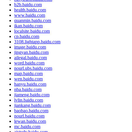
b2b.baidu.com
health.baidu.com
www.baidu.com
quanmin.baidu.com
ikan.baidu.com
localsite.baidu.com
cp.baidu.com
3108.lightapp.baidu.com
image.baidu.com
jingyan.baidu.com
ailegal.baidu.com
word.baidu.com
nourl.ubs.baidu.com
map.baidu.com
wen.baidu.com
hanyu.baidu.com
nba.baidu.com
jiameng.baidu.com
lvlin.baidu.com
jiankang.baidu.com
baobao.baidu.com
nourl.baidu.com
lewan.baidu.com
mc.baidu.com
aistudy.baidu.com