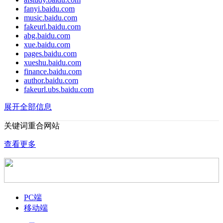
fanyi.baidu.com
music.baidu.com
fakeurl.baidu.com
abg.baidu.com
xue.baidu.com
pages.baidu.com
xueshu.baidu.com
finance.baidu.com
author.baidu.com
fakeurl.ubs.baidu.com
展开全部信息
关键词重合网站
查看更多
PC端
移动端