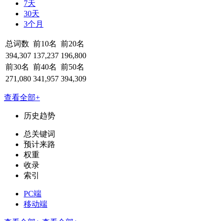
7天
30天
3个月
总词数
前10名
前20名
394,307
137,237
196,800
前30名
前40名
前50名
271,080
341,957
394,309
查看全部+
历史趋势
总关键词
预计来路
权重
收录
索引
PC端
移动端