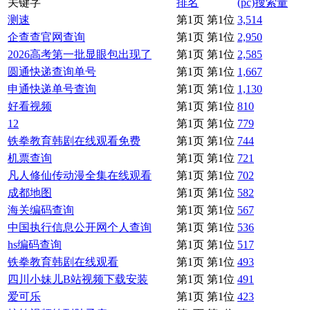
关键字
排名
(pc)搜索量
测速
第1页 第1位
3,514
企查查官网查询
第1页 第1位
2,950
2026高考第一批显眼包出现了
第1页 第1位
2,585
圆通快递查询单号
第1页 第1位
1,667
申通快递单号查询
第1页 第1位
1,130
好看视频
第1页 第1位
810
12
第1页 第1位
779
铁拳教育韩剧在线观看免费
第1页 第1位
744
机票查询
第1页 第1位
721
凡人修仙传动漫全集在线观看
第1页 第1位
702
成都地图
第1页 第1位
582
海关编码查询
第1页 第1位
567
中国执行信息公开网个人查询
第1页 第1位
536
hs编码查询
第1页 第1位
517
铁拳教育韩剧在线观看
第1页 第1位
493
四川小妹儿B站视频下载安装
第1页 第1位
491
爱可乐
第1页 第1位
423