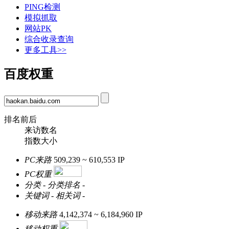
PING检测
模拟抓取
网站PK
综合收录查询
更多工具>>
百度权重
排名前后
来访数名
指数大小
PC来路
509,239 ~ 610,553
IP
PC权重
分类
-
分类排名
-
关键词
-
相关词
-
移动来路
4,142,374 ~ 6,184,960
IP
移动权重