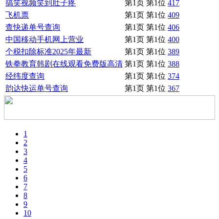
搞笑视频笑到肚子疼
第1页 第1位
417
飞机票
第1页 第1位
409
查快递单号查询
第1页 第1位
406
中国移动手机网上营业
第1页 第1位
400
个税扣除标准2025年最新
第1页 第1位
389
铁拳教育韩剧在线观看免费版高清
第1页 第1位
388
经纬度查询
第1页 第1位
374
韵达快运单号查询
第1页 第1位
367
1
2
3
4
5
6
7
8
9
10