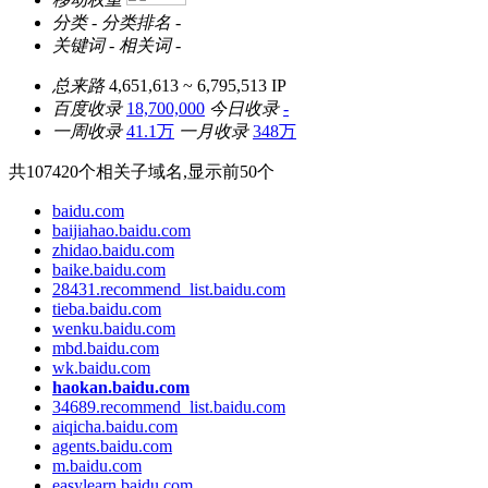
分类
-
分类排名
-
关键词
-
相关词
-
总来路
4,651,613 ~ 6,795,513
IP
百度收录
18,700,000
今日收录
-
一周收录
41.1万
一月收录
348万
共
107420
个相关子域名,显示前
50
个
baidu.com
baijiahao.baidu.com
zhidao.baidu.com
baike.baidu.com
28431.recommend_list.baidu.com
tieba.baidu.com
wenku.baidu.com
mbd.baidu.com
wk.baidu.com
haokan.baidu.com
34689.recommend_list.baidu.com
aiqicha.baidu.com
agents.baidu.com
m.baidu.com
easylearn.baidu.com