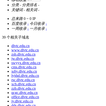
分类
-
分类排名
-
关键词
-
相关词
-
总来路
0 ~ 0
IP
百度收录
-
今日收录
-
一周收录
-
一月收录
-
39 个相关子域名
dlvtc.edu.cn
www.dlvtc.edu.cn
zsb.dlvtc.edu.cn
jw.dlvtc.edu.cn
swyyx.dlvtc.edu.cn
cms.dlvtc.edu.cn
xdjy.dlvtc.edu.cn
lyjdgl.dlvtc.edu.cn
rsc.dlvtc.edu.cn
xcb.dlvtc.edu.cn
zzb.dlvtc.edu.cn
qcgc.dlvtc.edu.cn
office.dlvtc.edu.cn
jy.dlvtc.edu.cn
dds.dlvtc.edu.cn