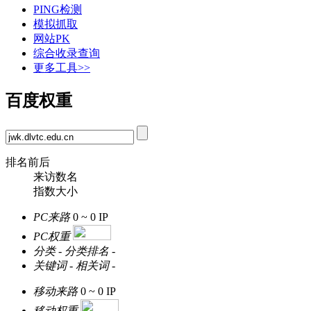
PING检测
模拟抓取
网站PK
综合收录查询
更多工具>>
百度权重
排名前后
来访数名
指数大小
PC来路
0 ~ 0
IP
PC权重
分类
-
分类排名
-
关键词
-
相关词
-
移动来路
0 ~ 0
IP
移动权重