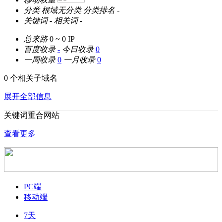
分类
根域无分类
分类排名
-
关键词
-
相关词
-
总来路
0 ~ 0
IP
百度收录
-
今日收录
0
一周收录
0
一月收录
0
0 个相关子域名
展开全部信息
关键词重合网站
查看更多
PC端
移动端
7天