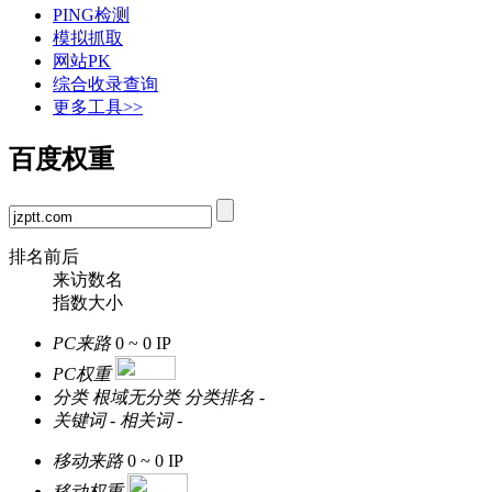
PING检测
模拟抓取
网站PK
综合收录查询
更多工具>>
百度权重
排名前后
来访数名
指数大小
PC来路
0 ~ 0
IP
PC权重
分类
根域无分类
分类排名
-
关键词
-
相关词
-
移动来路
0 ~ 0
IP
移动权重