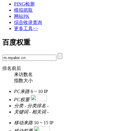
PING检测
模拟抓取
网站PK
综合收录查询
更多工具>>
百度权重
排名前后
来访数名
指数大小
PC来路
6 ~ 10
IP
PC权重
分类
-
分类排名
-
关键词
-
相关词
-
移动来路
10 ~ 15
IP
移动权重