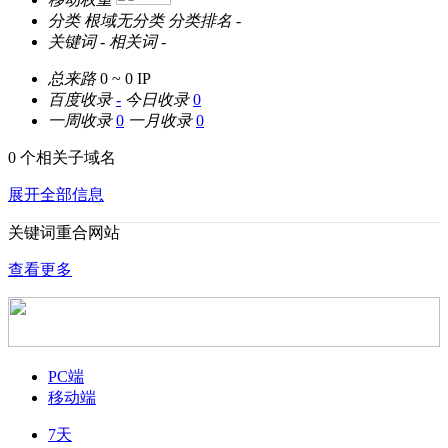
分类
根域无分类
分类排名
-
关键词
-
相关词
-
总来路
0 ~ 0
IP
百度收录
-
今日收录
0
一周收录
0
一月收录
0
0 个相关子域名
展开全部信息
关键词重合网站
查看更多
PC端
移动端
7天