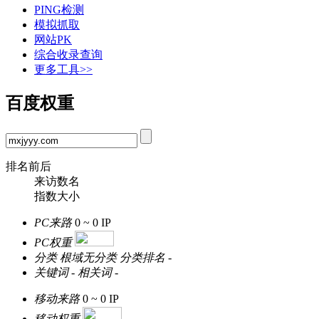
PING检测
模拟抓取
网站PK
综合收录查询
更多工具>>
百度权重
排名前后
来访数名
指数大小
PC来路
0 ~ 0
IP
PC权重
分类
根域无分类
分类排名
-
关键词
-
相关词
-
移动来路
0 ~ 0
IP
移动权重