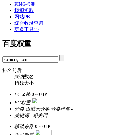
PING检测
模拟抓取
网站PK
综合收录查询
更多工具>>
百度权重
排名前后
来访数名
指数大小
PC来路
0 ~ 0
IP
PC权重
分类
根域无分类
分类排名
-
关键词
-
相关词
-
移动来路
0 ~ 0
IP
移动权重