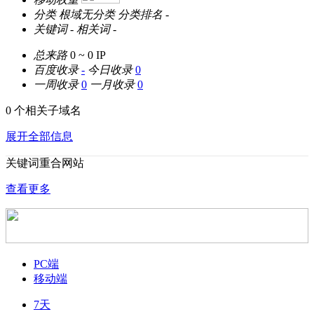
分类
根域无分类
分类排名
-
关键词
-
相关词
-
总来路
0 ~ 0
IP
百度收录
-
今日收录
0
一周收录
0
一月收录
0
0 个相关子域名
展开全部信息
关键词重合网站
查看更多
PC端
移动端
7天