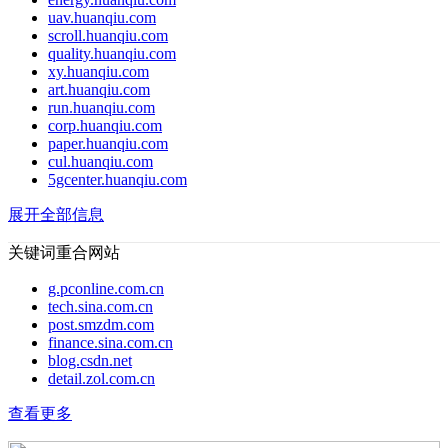
uav.huanqiu.com
scroll.huanqiu.com
quality.huanqiu.com
xy.huanqiu.com
art.huanqiu.com
run.huanqiu.com
corp.huanqiu.com
paper.huanqiu.com
cul.huanqiu.com
5gcenter.huanqiu.com
展开全部信息
关键词重合网站
g.pconline.com.cn
tech.sina.com.cn
post.smzdm.com
finance.sina.com.cn
blog.csdn.net
detail.zol.com.cn
查看更多