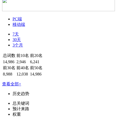
PC端
移动端
7天
30天
3个月
总词数
前10名
前20名
14,986
2,946
6,241
前30名
前40名
前50名
8,988
12,038
14,986
查看全部+
历史趋势
总关键词
预计来路
权重