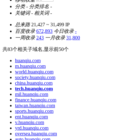
分类
-
分类排名
-
关键词
-
相关词
-
总来路
21,427 ~ 31,499
IP
百度收录
672,893
今日收录
-
一周收录
243
一月收录
31,800
共
83
个相关子域名,显示前
50
个
huanqiu.com
m.huanqiu.com
world.huanqiu.com
society.huanqiu.com
china.huanqiu.com
tech.huanqiu.com
mil.huanqiu.com
finance.huanqiu.com
taiwan.huanqiu.com
sports.huanqiu.com
ent.huanqiu.com
v.huanqiu.com
yrd.huanqiu.com
oversea.huanqiu.com
auto.huanqiu.com