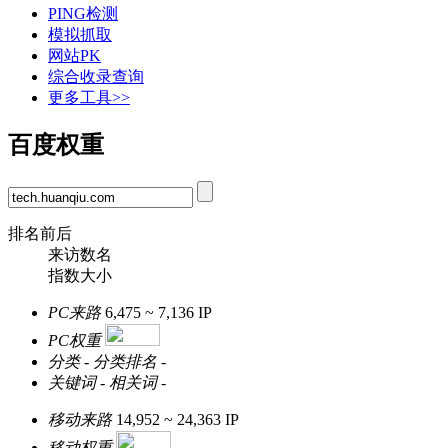
PING检测
模拟抓取
网站PK
综合收录查询
更多工具>>
百度权重
排名前后
来访数名
指数大小
PC来路
6,475 ~ 7,136
IP
PC权重
分类
-
分类排名
-
关键词
-
相关词
-
移动来路
14,952 ~ 24,363
IP
移动权重