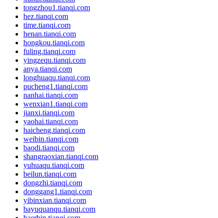
tongzhou1.tianqi.com
hez.tianqi.com
time.tianqi.com
henan.tianqi.com
hongkou.tianqi.com
fuling.tianqi.com
yingzequ.tianqi.com
anya.tianqi.com
longhuaqu.tianqi.com
pucheng1.tianqi.com
nanhai.tianqi.com
wenxian1.tianqi.com
jianxi.tianqi.com
yaohai.tianqi.com
haicheng.tianqi.com
weibin.tianqi.com
baodi.tianqi.com
shangraoxian.tianqi.com
yuhuaqu.tianqi.com
beilun.tianqi.com
dongzhi.tianqi.com
donggang1.tianqi.com
yibinxian.tianqi.com
bayuquanqu.tianqi.com
haerbin.tianqi.com