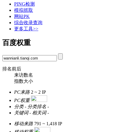
PING检测
模拟抓取
网站PK
综合收录查询
更多工具>>
百度权重
排名前后
来访数名
指数大小
PC来路
2 ~ 2
IP
PC权重
分类
-
分类排名
-
关键词
-
相关词
-
移动来路
791 ~ 1,418
IP
移动权重