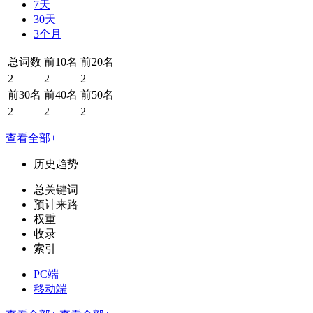
7天
30天
3个月
总词数
前10名
前20名
2
2
2
前30名
前40名
前50名
2
2
2
查看全部+
历史趋势
总关键词
预计来路
权重
收录
索引
PC端
移动端