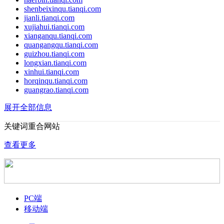
shenbeixinqu.tianqi.com
jianli.tianqi.com
xujiahui.tianqi.com
xianganqu.tianqi.com
quangangqu.tianqi.com
guizhou.tianqi.com
longxian.tianqi.com
xinhui.tianqi.com
horqinqu.tianqi.com
guangrao.tianqi.com
展开全部信息
关键词重合网站
查看更多
PC端
移动端