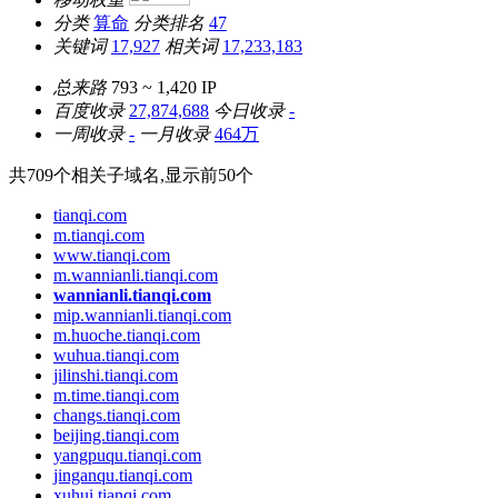
分类
算命
分类排名
47
关键词
17,927
相关词
17,233,183
总来路
793 ~ 1,420
IP
百度收录
27,874,688
今日收录
-
一周收录
-
一月收录
464万
共
709
个相关子域名,显示前
50
个
tianqi.com
m.tianqi.com
www.tianqi.com
m.wannianli.tianqi.com
wannianli.tianqi.com
mip.wannianli.tianqi.com
m.huoche.tianqi.com
wuhua.tianqi.com
jilinshi.tianqi.com
m.time.tianqi.com
changs.tianqi.com
beijing.tianqi.com
yangpuqu.tianqi.com
jinganqu.tianqi.com
xuhui.tianqi.com