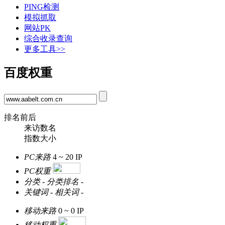
PING检测
模拟抓取
网站PK
综合收录查询
更多工具>>
百度权重
排名前后
来访数名
指数大小
PC来路
4 ~ 20
IP
PC权重
分类
-
分类排名
-
关键词
-
相关词
-
移动来路
0 ~ 0
IP
移动权重