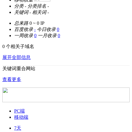
分类
-
分类排名
-
关键词
-
相关词
-
总来路
0 ~ 0
IP
百度收录
-
今日收录
0
一周收录
0
一月收录
0
0 个相关子域名
展开全部信息
关键词重合网站
查看更多
PC端
移动端
7天