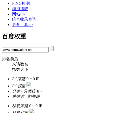
PING检测
模拟抓取
网站PK
综合收录查询
更多工具>>
百度权重
排名前后
来访数名
指数大小
PC来路
0 ~ 0
IP
PC权重
分类
-
分类排名
-
关键词
-
相关词
-
移动来路
0 ~ 0
IP
移动权重