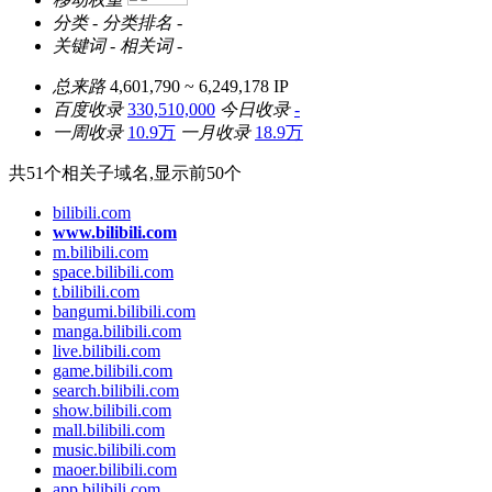
分类
-
分类排名
-
关键词
-
相关词
-
总来路
4,601,790 ~ 6,249,178
IP
百度收录
330,510,000
今日收录
-
一周收录
10.9万
一月收录
18.9万
共
51
个相关子域名,显示前
50
个
bilibili.com
www.bilibili.com
m.bilibili.com
space.bilibili.com
t.bilibili.com
bangumi.bilibili.com
manga.bilibili.com
live.bilibili.com
game.bilibili.com
search.bilibili.com
show.bilibili.com
mall.bilibili.com
music.bilibili.com
maoer.bilibili.com
app.bilibili.com