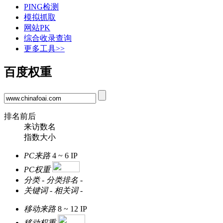
PING检测
模拟抓取
网站PK
综合收录查询
更多工具>>
百度权重
排名前后
来访数名
指数大小
PC来路
4 ~ 6
IP
PC权重
分类
-
分类排名
-
关键词
-
相关词
-
移动来路
8 ~ 12
IP
移动权重