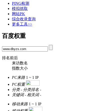
PING检测
模拟抓取
网站PK
综合收录查询
更多工具>>
百度权重
排名前后
来访数名
指数大小
PC来路
1 ~ 1
IP
PC权重
分类
-
分类排名
-
关键词
-
相关词
-
移动来路
1 ~ 1
IP
移动权重