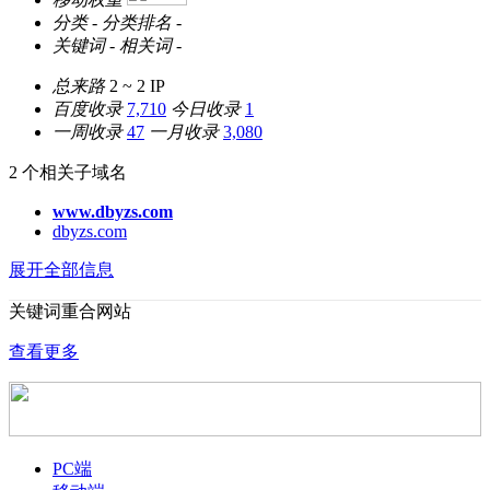
分类
-
分类排名
-
关键词
-
相关词
-
总来路
2 ~ 2
IP
百度收录
7,710
今日收录
1
一周收录
47
一月收录
3,080
2 个相关子域名
www.dbyzs.com
dbyzs.com
展开全部信息
关键词重合网站
查看更多
PC端