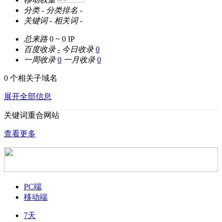
分类
-
分类排名
-
关键词
-
相关词
-
总来路
0 ~ 0
IP
百度收录
-
今日收录
0
一周收录
0
一月收录
0
0 个相关子域名
展开全部信息
关键词重合网站
查看更多
PC端
移动端
7天