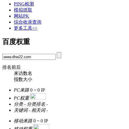
PING检测
模拟抓取
网站PK
综合收录查询
更多工具>>
百度权重
排名前后
来访数名
指数大小
PC来路
0 ~ 0
IP
PC权重
分类
-
分类排名
-
关键词
-
相关词
-
移动来路
0 ~ 0
IP
移动权重