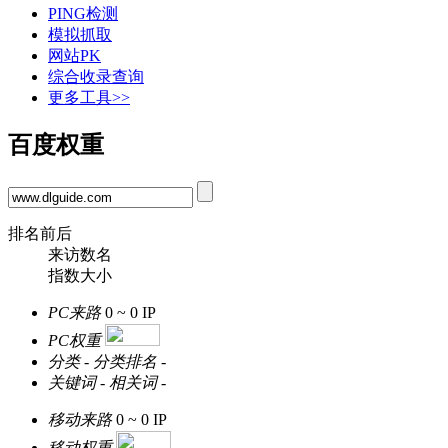
PING检测
模拟抓取
网站PK
综合收录查询
更多工具>>
百度权重
排名前后
来访数名
指数大小
PC来路
0 ~ 0
IP
PC权重
分类
-
分类排名
-
关键词
-
相关词
-
移动来路
0 ~ 0
IP
移动权重