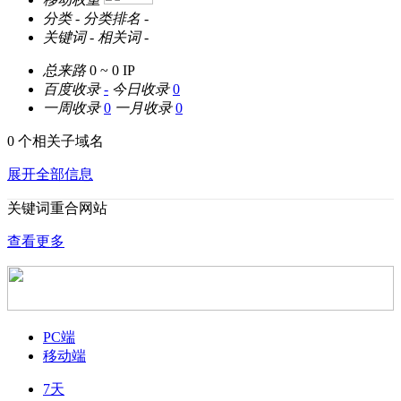
分类
-
分类排名
-
关键词
-
相关词
-
总来路
0 ~ 0
IP
百度收录
-
今日收录
0
一周收录
0
一月收录
0
0 个相关子域名
展开全部信息
关键词重合网站
查看更多
PC端
移动端
7天