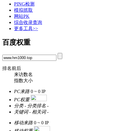
PING检测
模拟抓取
网站PK
综合收录查询
更多工具>>
百度权重
排名前后
来访数名
指数大小
PC来路
0 ~ 0
IP
PC权重
分类
-
分类排名
-
关键词
-
相关词
-
移动来路
0 ~ 0
IP
移动权重