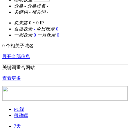
分类
-
分类排名
-
关键词
-
相关词
-
总来路
0 ~ 0
IP
百度收录
-
今日收录
0
一周收录
0
一月收录
0
0 个相关子域名
展开全部信息
关键词重合网站
查看更多
PC端
移动端
7天