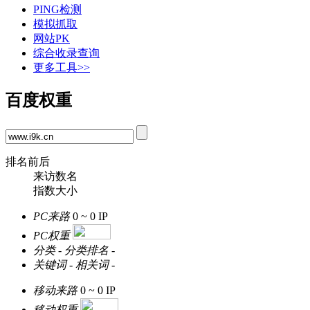
PING检测
模拟抓取
网站PK
综合收录查询
更多工具>>
百度权重
排名前后
来访数名
指数大小
PC来路
0 ~ 0
IP
PC权重
分类
-
分类排名
-
关键词
-
相关词
-
移动来路
0 ~ 0
IP
移动权重