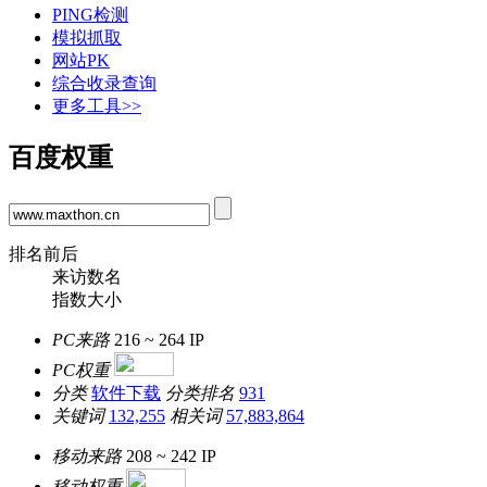
PING检测
模拟抓取
网站PK
综合收录查询
更多工具>>
百度权重
排名前后
来访数名
指数大小
PC来路
216 ~ 264
IP
PC权重
分类
软件下载
分类排名
931
关键词
132,255
相关词
57,883,864
移动来路
208 ~ 242
IP
移动权重