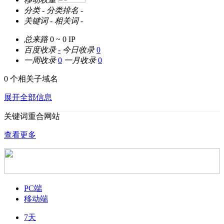
分类
-
分类排名
-
关键词
-
相关词
-
总来路
0 ~ 0
IP
百度收录
-
今日收录
0
一周收录
0
一月收录
0
0 个相关子域名
展开全部信息
关键词重合网站
查看更多
PC端
移动端
7天