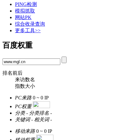
PING检测
模拟抓取
网站PK
综合收录查询
更多工具>>
百度权重
排名前后
来访数名
指数大小
PC来路
0 ~ 0
IP
PC权重
分类
-
分类排名
-
关键词
-
相关词
-
移动来路
0 ~ 0
IP
移动权重