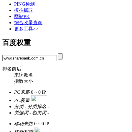
PING检测
模拟抓取
网站PK
综合收录查询
更多工具>>
百度权重
排名前后
来访数名
指数大小
PC来路
0 ~ 0
IP
PC权重
分类
-
分类排名
-
关键词
-
相关词
-
移动来路
0 ~ 0
IP
移动权重