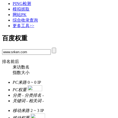
PING检测
模拟抓取
网站PK
综合收录查询
更多工具>>
百度权重
排名前后
来访数名
指数大小
PC来路
0 ~ 0
IP
PC权重
分类
-
分类排名
-
关键词
-
相关词
-
移动来路
2 ~ 3
IP
移动权重