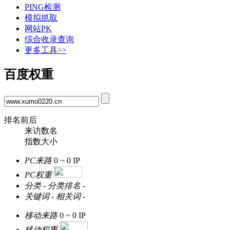
PING检测
模拟抓取
网站PK
综合收录查询
更多工具>>
百度权重
排名前后
来访数名
指数大小
PC来路
0 ~ 0
IP
PC权重
分类
-
分类排名
-
关键词
-
相关词
-
移动来路
0 ~ 0
IP
移动权重