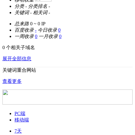
分类
-
分类排名
-
关键词
-
相关词
-
总来路
0 ~ 0
IP
百度收录
-
今日收录
0
一周收录
0
一月收录
0
0 个相关子域名
展开全部信息
关键词重合网站
查看更多
PC端
移动端
7天