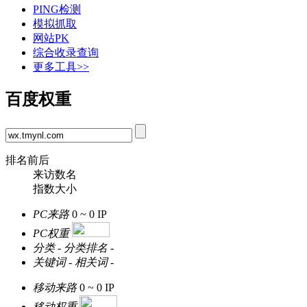
PING检测
模拟抓取
网站PK
综合收录查询
更多工具>>
百度权重
排名前后
来访数名
指数大小
PC来路
0 ~ 0
IP
PC权重
分类
-
分类排名
-
关键词
-
相关词
-
移动来路
0 ~ 0
IP
移动权重