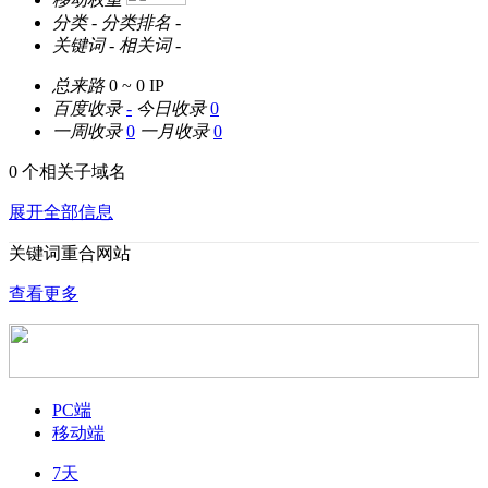
分类
-
分类排名
-
关键词
-
相关词
-
总来路
0 ~ 0
IP
百度收录
-
今日收录
0
一周收录
0
一月收录
0
0 个相关子域名
展开全部信息
关键词重合网站
查看更多
PC端
移动端
7天