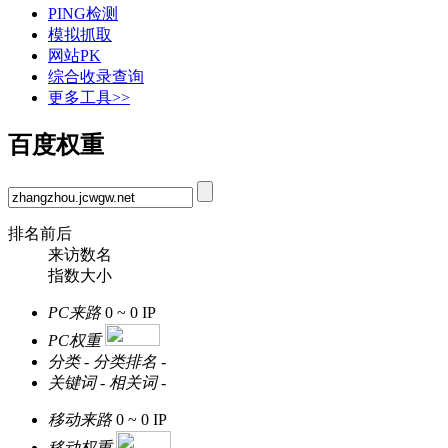
PING检测
模拟抓取
网站PK
综合收录查询
更多工具>>
百度权重
排名前后
来访数名
指数大小
PC来路
0 ~ 0
IP
PC权重
分类
-
分类排名
-
关键词
-
相关词
-
移动来路
0 ~ 0
IP
移动权重