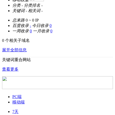
分类
-
分类排名
-
关键词
-
相关词
-
总来路
0 ~ 0
IP
百度收录
-
今日收录
0
一周收录
0
一月收录
0
0 个相关子域名
展开全部信息
关键词重合网站
查看更多
PC端
移动端
7天