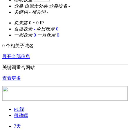
分类
根域无分类
分类排名
-
关键词
-
相关词
-
总来路
0 ~ 0
IP
百度收录
-
今日收录
0
一周收录
0
一月收录
0
0 个相关子域名
展开全部信息
关键词重合网站
查看更多
PC端
移动端
7天