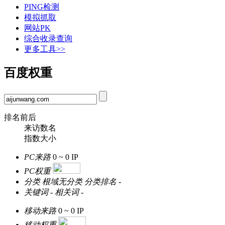
PING检测
模拟抓取
网站PK
综合收录查询
更多工具>>
百度权重
排名前后
来访数名
指数大小
PC来路
0 ~ 0
IP
PC权重
分类
根域无分类
分类排名
-
关键词
-
相关词
-
移动来路
0 ~ 0
IP
移动权重