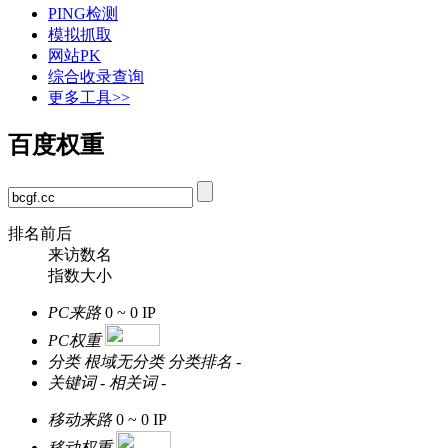
PING检测
模拟抓取
网站PK
综合收录查询
更多工具>>
百度权重
排名前后
来访数名
指数大小
PC来路
0 ~ 0
IP
PC权重
分类
根域无分类
分类排名
-
关键词
-
相关词
-
移动来路
0 ~ 0
IP
移动权重