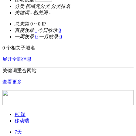
分类
根域无分类
分类排名
-
关键词
-
相关词
-
总来路
0 ~ 0
IP
百度收录
-
今日收录
0
一周收录
0
一月收录
0
0 个相关子域名
展开全部信息
关键词重合网站
查看更多
PC端
移动端
7天