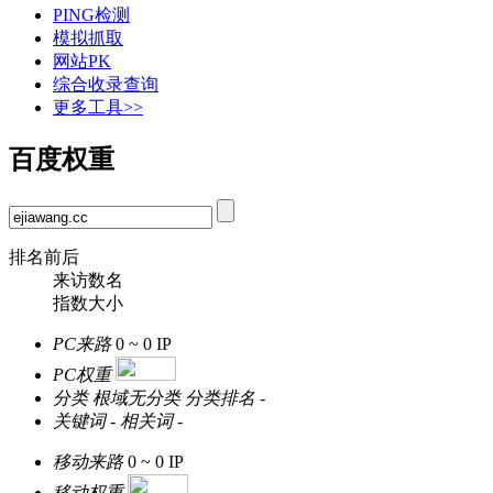
PING检测
模拟抓取
网站PK
综合收录查询
更多工具>>
百度权重
排名前后
来访数名
指数大小
PC来路
0 ~ 0
IP
PC权重
分类
根域无分类
分类排名
-
关键词
-
相关词
-
移动来路
0 ~ 0
IP
移动权重