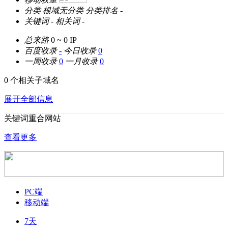
分类
根域无分类
分类排名
-
关键词
-
相关词
-
总来路
0 ~ 0
IP
百度收录
-
今日收录
0
一周收录
0
一月收录
0
0 个相关子域名
展开全部信息
关键词重合网站
查看更多
PC端
移动端
7天