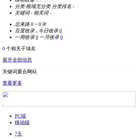
分类
根域无分类
分类排名
-
关键词
-
相关词
-
总来路
0 ~ 0
IP
百度收录
-
今日收录
0
一周收录
0
一月收录
0
0 个相关子域名
展开全部信息
关键词重合网站
查看更多
PC端
移动端
7天