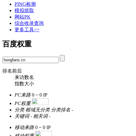
PING检测
模拟抓取
网站PK
综合收录查询
更多工具>>
百度权重
排名前后
来访数名
指数大小
PC来路
0 ~ 0
IP
PC权重
分类
根域无分类
分类排名
-
关键词
-
相关词
-
移动来路
0 ~ 0
IP
移动权重