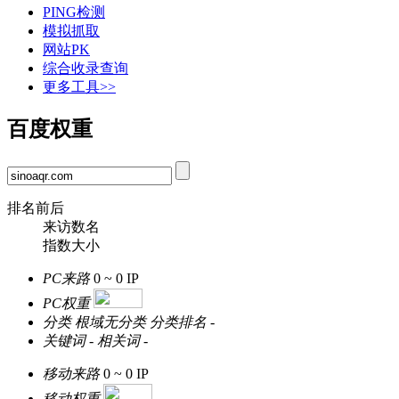
PING检测
模拟抓取
网站PK
综合收录查询
更多工具>>
百度权重
排名前后
来访数名
指数大小
PC来路
0 ~ 0
IP
PC权重
分类
根域无分类
分类排名
-
关键词
-
相关词
-
移动来路
0 ~ 0
IP
移动权重