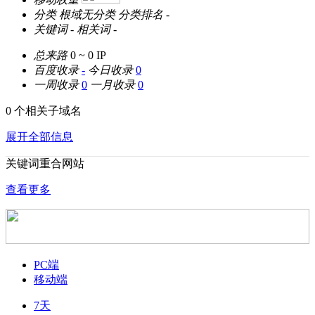
分类
根域无分类
分类排名
-
关键词
-
相关词
-
总来路
0 ~ 0
IP
百度收录
-
今日收录
0
一周收录
0
一月收录
0
0 个相关子域名
展开全部信息
关键词重合网站
查看更多
PC端
移动端
7天