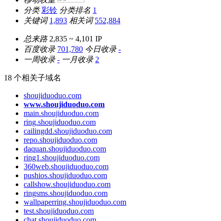
分类
彩铃
分类排名
1
关键词
1,893
相关词
552,884
总来路
2,835 ~ 4,101
IP
百度收录
701,780
今日收录
-
一周收录
-
一月收录
2
18 个相关子域名
shoujiduoduo.com
www.shoujiduoduo.com
main.shoujiduoduo.com
ring.shoujiduoduo.com
cailingdd.shoujiduoduo.com
repo.shoujiduoduo.com
daquan.shoujiduoduo.com
ring1.shoujiduoduo.com
360web.shoujiduoduo.com
pushios.shoujiduoduo.com
callshow.shoujiduoduo.com
ringsms.shoujiduoduo.com
wallpaperring.shoujiduoduo.com
test.shoujiduoduo.com
chat.shoujiduoduo.com