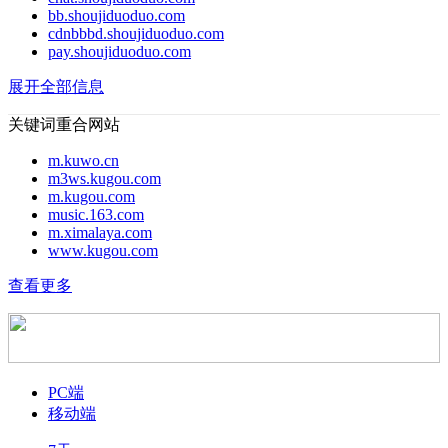
bb.shoujiduoduo.com
cdnbbbd.shoujiduoduo.com
pay.shoujiduoduo.com
展开全部信息
关键词重合网站
m.kuwo.cn
m3ws.kugou.com
m.kugou.com
music.163.com
m.ximalaya.com
www.kugou.com
查看更多
PC端
移动端