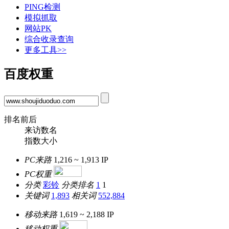
PING检测
模拟抓取
网站PK
综合收录查询
更多工具>>
百度权重
排名前后
来访数名
指数大小
PC来路
1,216 ~ 1,913
IP
PC权重
分类
彩铃
分类排名
1
1
关键词
1,893
相关词
552,884
移动来路
1,619 ~ 2,188
IP
移动权重