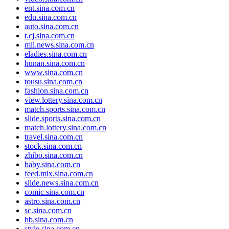
ent.sina.com.cn
edu.sina.com.cn
auto.sina.com.cn
t.cj.sina.com.cn
mil.news.sina.com.cn
eladies.sina.com.cn
hunan.sina.com.cn
www.sina.com.cn
tousu.sina.com.cn
fashion.sina.com.cn
view.lottery.sina.com.cn
match.sports.sina.com.cn
slide.sports.sina.com.cn
match.lottery.sina.com.cn
travel.sina.com.cn
stock.sina.com.cn
zhibo.sina.com.cn
baby.sina.com.cn
feed.mix.sina.com.cn
slide.news.sina.com.cn
comic.sina.com.cn
astro.sina.com.cn
sc.sina.com.cn
hb.sina.com.cn
style.sina.com.cn