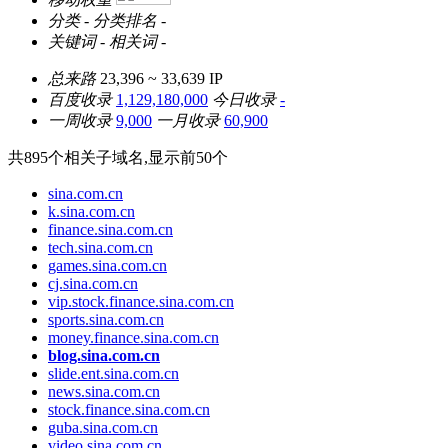
分类
-
分类排名
-
关键词
-
相关词
-
总来路
23,396 ~ 33,639
IP
百度收录
1,129,180,000
今日收录
-
一周收录
9,000
一月收录
60,900
共
895
个相关子域名,显示前
50
个
sina.com.cn
k.sina.com.cn
finance.sina.com.cn
tech.sina.com.cn
games.sina.com.cn
cj.sina.com.cn
vip.stock.finance.sina.com.cn
sports.sina.com.cn
money.finance.sina.com.cn
blog.sina.com.cn
slide.ent.sina.com.cn
news.sina.com.cn
stock.finance.sina.com.cn
guba.sina.com.cn
video.sina.com.cn