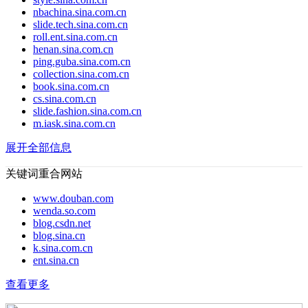
nbachina.sina.com.cn
slide.tech.sina.com.cn
roll.ent.sina.com.cn
henan.sina.com.cn
ping.guba.sina.com.cn
collection.sina.com.cn
book.sina.com.cn
cs.sina.com.cn
slide.fashion.sina.com.cn
m.iask.sina.com.cn
展开全部信息
关键词重合网站
www.douban.com
wenda.so.com
blog.csdn.net
blog.sina.cn
k.sina.com.cn
ent.sina.cn
查看更多